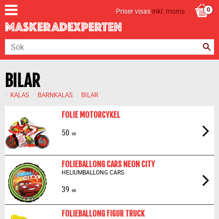
Priser visas
inkl. moms
BILAR
KALAS
BARNKALAS
BILAR
FOLIE MOTORCYKEL
50
KR
FOLIEBALLONG CARS NEON CITY
HELIUMBALLONG CARS
39
KR
FOLIEBALLONG FIGUR TRUCK