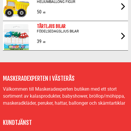
HELIUMBALLONG FIGUR
50
KR
TÅRTLJUS BILAR
FÖDELSEDAGSLJUS BILAR
39
KR
MASKERADEXPERTEN I VÄSTERÅS
Välkommen till Maskeradexperten butiken med ett stort
sortiment av kalasprodukter, babyshower, bröllop/möhippa,
maskeradkläder, peruker, hattar, ballonger och skämtartiklar
KUNDTJÄNST