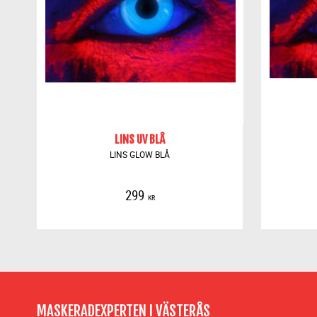
LINS UV BLÅ
LINS GLOW BLÅ
299
KR
MASKERADEXPERTEN I VÄSTERÅS