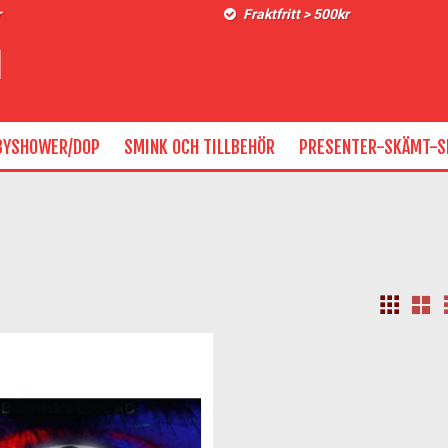
r
Fraktfritt > 500kr
BYSHOWER/DOP
SMINK OCH TILLBEHÖR
PRESENTER-SKÄMT-S