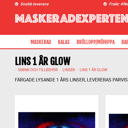
Snabb leverans
Frakt: 49k
MASKERAD
KALAS
BRÖLLOPP/MÖHIPPA
BA
LINS 1 ÅR GLOW
SMINK OCH TILLBEHÖR
LINSER
LINS 1 ÅR GLOW
FÄRGADE LYSANDE 1 ÅRS LINSER, LEVERERAS PARVIS