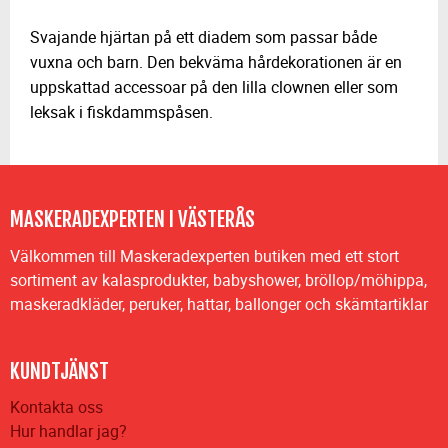
Svajande hjärtan på ett diadem som passar både
vuxna och barn. Den bekväma hårdekorationen är en
uppskattad accessoar på den lilla clownen eller som
leksak i fiskdammspåsen.
MASKERADEXPERTEN I VÄSTERÅS
Välkommen till Maskeradexperten butiken med ett stort
sortiment av kalasprodukter, babyshower, bröllop/möhippa,
maskeradkläder, peruker, hattar, ballonger och skämtartiklar
KUNDTJÄNST
Kontakta oss
Hur handlar jag?