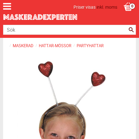
Priser visas
inkl. moms
MASKERAD
HATTAR-MÖSSOR
PARTYHATTAR