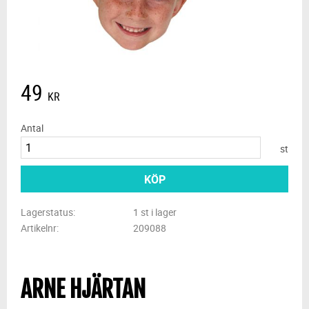
49
KR
Antal
st
KÖP
Lagerstatus
1 st i lager
Artikelnr
209088
ARNE HJÄRTAN