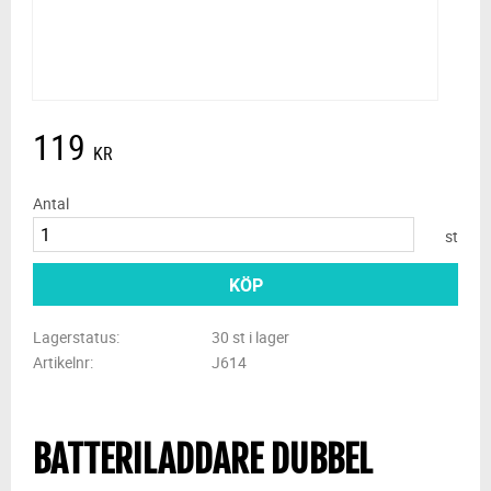
119
KR
Antal
st
KÖP
Lagerstatus
30 st i lager
Artikelnr
J614
BATTERILADDARE DUBBEL