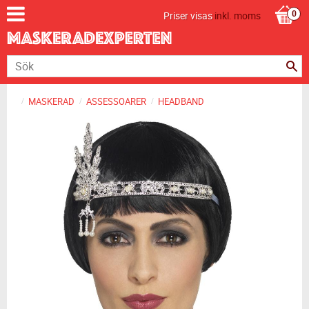
Priser visas
inkl. moms
MASKERAD
ASSESSOARER
HEADBAND