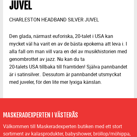
JUVEL
CHARLESTON HEADBAND SILVER JUVEL
Den glada, närmast euforiska, 20-talet i USA kan
mycket väl ha varit en av de bästa epokerna att leva i. I
alla fall om man vill vara en del av musikhistorien med
genombrottet av jazz. Nu kan du ta
20-talets USA tillbaka till framtiden! Själva pannbandet
är i satinsilver.. Dessutom är pannbandet utsmyckat
med juveler, för den lite mer lyxiga känslan.
MASKERADEXPERTEN I VÄSTERÅS
Välkommen till Maskeradexperten butiken med ett stort
sortiment av kalasprodukter, babyshower, bröllop/möhippa,