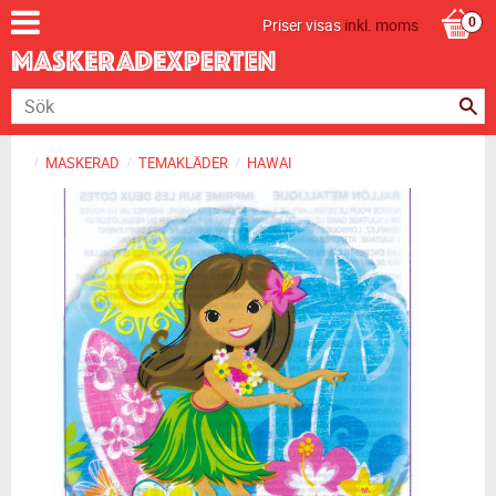
Priser visas
inkl. moms
MASKERAD
TEMAKLÄDER
HAWAI