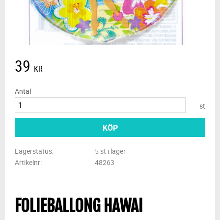
39
KR
Antal
st
KÖP
Lagerstatus
5 st i lager
Artikelnr
48263
FOLIEBALLONG HAWAI