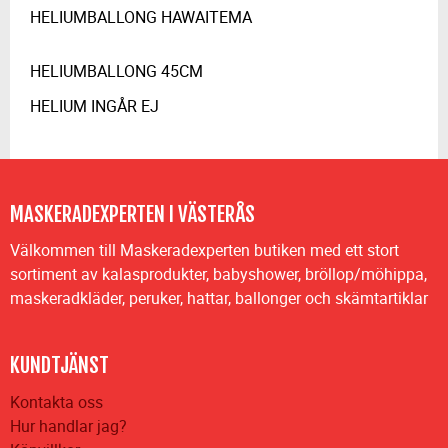
HELIUMBALLONG HAWAITEMA
HELIUMBALLONG 45CM
HELIUM INGÅR EJ
MASKERADEXPERTEN I VÄSTERÅS
Välkommen till Maskeradexperten butiken med ett stort
sortiment av kalasprodukter, babyshower, bröllop/möhippa,
maskeradkläder, peruker, hattar, ballonger och skämtartiklar
KUNDTJÄNST
Kontakta oss
Hur handlar jag?