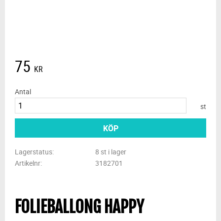
75
KR
Antal
st
KÖP
Lagerstatus
8 st i lager
Artikelnr
3182701
FOLIEBALLONG HAPPY