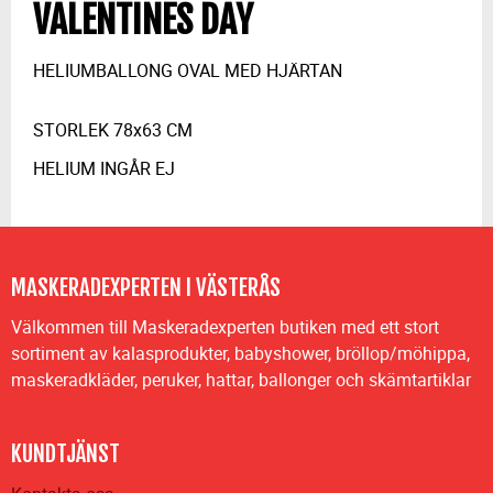
VALENTINES DAY
HELIUMBALLONG OVAL MED HJÄRTAN
STORLEK 78x63 CM
HELIUM INGÅR EJ
MASKERADEXPERTEN I VÄSTERÅS
Välkommen till Maskeradexperten butiken med ett stort
sortiment av kalasprodukter, babyshower, bröllop/möhippa,
maskeradkläder, peruker, hattar, ballonger och skämtartiklar
KUNDTJÄNST