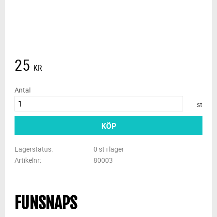
25
KR
Antal
st
KÖP
Lagerstatus
0 st i lager
Artikelnr
80003
FUNSNAPS