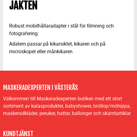
JAKTEN
Robust mobilhållaradapter i stål för filmning och
fotografering.
Adatern passar på kikarsiktet, kikaren och på
microskopet eller månkikaren.
MASKERADEXPERTEN I VÄSTERÅS
Välkommen till Maskeradexperten butiken med ett stort
sortiment av kalasprodukter, babyshower, bröllop/möhippa,
maskeradkläder, peruker, hattar, ballonger och skämtartiklar
KUNDTJÄNST