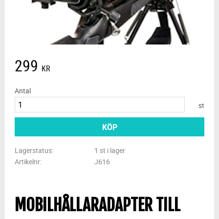
299
KR
Antal
st
KÖP
Lagerstatus
1 st i lager
Artikelnr
J616
MOBILHÅLLARADAPTER TILL