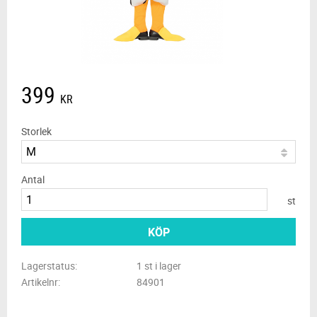
399
KR
Storlek
Antal
st
KÖP
Lagerstatus
1 st i lager
Artikelnr
84901