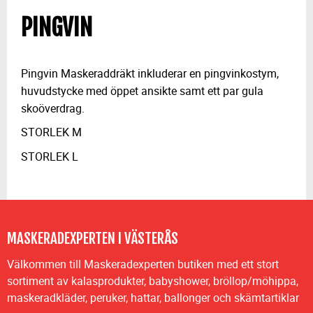
PINGVIN
Pingvin Maskeraddräkt inkluderar en pingvinkostym,
huvudstycke med öppet ansikte samt ett par gula
skoöverdrag.
STORLEK M
STORLEK L
MASKERADEXPERTEN I VÄSTERÅS
Välkommen till Maskeradexperten butiken med ett stort
sortiment av kalasprodukter, babyshower, bröllop/möhippa,
maskeradkläder, peruker, hattar, ballonger och skämtartiklar