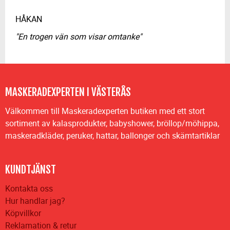
HÅKAN
"En trogen vän som visar omtanke"
MASKERADEXPERTEN I VÄSTERÅS
Välkommen till Maskeradexperten butiken med ett stort
sortiment av kalasprodukter, babyshower, bröllop/möhippa,
maskeradkläder, peruker, hattar, ballonger och skämtartiklar
KUNDTJÄNST
Kontakta oss
Hur handlar jag?
Köpvillkor
Reklamation & retur