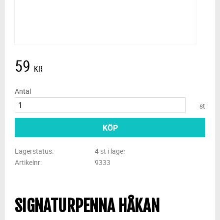
59
KR
Antal
st
KÖP
Lagerstatus
4 st i lager
Artikelnr
9333
SIGNATURPENNA HÅKAN