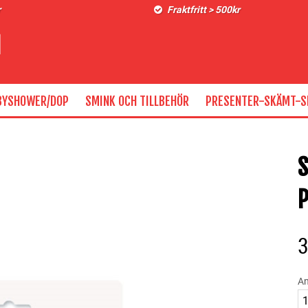
r
Fraktfritt > 500kr
BYSHOWER/DOP
SMINK OCH TILLBEHÖR
PRESENTER-SKÄMT-S
S
P
An