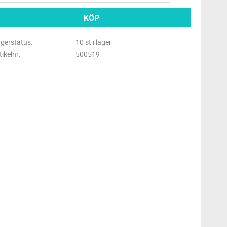
KÖP
gerstatus
10 st i lager
tikelnr
500519