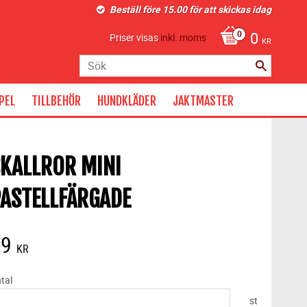
Beställ före 15.00 för att skickas idag
0
Priser visas
inkl. moms
KR
PEL
TILLBEHÖR
HUNDKLÄDER
JAKTMASTER
KALLROR MINI
ASTELLFÄRGADE
39
KR
tal
st