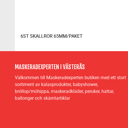
6ST SKALLROR 65MM/PAKET
MASKERADEXPERTEN I VÄSTERÅS
Välkommen till Maskeradexperten butiken med ett stort
sortiment av kalasprodukter, babyshower,
bröllop/möhippa, maskeradkläder, peruker, hattar,
ballonger och skämtartiklar