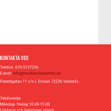
KONTAKTA OSS
Telefon: 070-5137256
E-post:
info@maskeradexperten.se
Patentgatan 11 c/o L Ersson 72226 Västerås
Telefontider
Måndag- fredag 10.00-15.00
Lördagar och helgdagar stängt