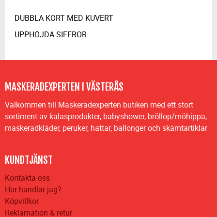
DUBBLA KORT MED KUVERT
UPPHÖJDA SIFFROR
MASKERADEXPERTEN I VÄSTERÅS
Välkommen till Maskeradexperten butiken med ett stort
sortiment av kalasprodukter, babyshower, bröllop/möhippa,
maskeradkläder, peruker, hattar, ballonger och skämtartiklar
KUNDTJÄNST
Kontakta oss
Hur handlar jag?
Köpvillkor
Reklamation & retur