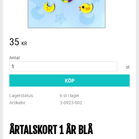
35
KR
Antal
st
KÖP
Lagerstatus
6 st i lager
Artikelnr
3-0923-002
ÅRTALSKORT 1 ÅR BLÅ