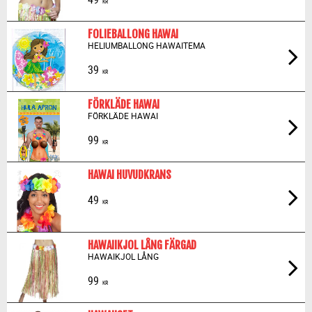
KR
FOLIEBALLONG HAWAI
HELIUMBALLONG HAWAITEMA
39
KR
FÖRKLÄDE HAWAI
FÖRKLÄDE HAWAI
99
KR
HAWAI HUVUDKRANS
49
KR
HAWAIIKJOL LÅNG FÄRGAD
HAWAIKJOL LÅNG
99
KR