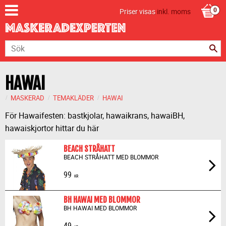
Priser visas
inkl. moms
HAWAI
MASKERAD
TEMAKLÄDER
HAWAI
För Hawaifesten: bastkjolar, hawaikrans, hawaiBH,
hawaiskjortor hittar du här
BEACH STRÅHATT
BEACH STRÅHATT MED BLOMMOR
99
KR
BH HAWAI MED BLOMMOR
BH HAWAI MED BLOMMOR
49