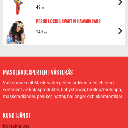
49
KR
PERUK LOCKIG SVART M HAWAIIKRANS
149
KR
MASKERADEXPERTEN I VÄSTERÅS
Välkommen till Maskeradexperten butiken med ett stort
sortiment av kalasprodukter, babyshower, bröllop/möhippa,
maskeradkläder, peruker, hattar, ballonger och skämtartiklar
KUNDTJÄNST
Kontakta oss