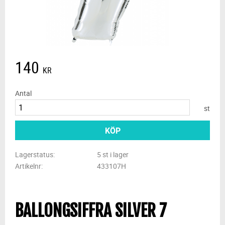
140
KR
Antal
st
KÖP
Lagerstatus
5 st i lager
Artikelnr
433107H
BALLONGSIFFRA SILVER 7