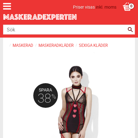
Priser visas
inkl. moms
MASKERAD
MASKERADKLÄDER
SEXIGA KLÄDER
SPARA
38
%