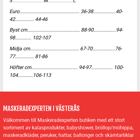
S.........................M....................L
Euro................................................ 36-38..................40-
42............... 44-46
Byst cm.......................................... 88-90..................94-
98............. 102-107
Midja cm....................................... 67-70..................76-
77............... 81-86
Höfter cm..................................... 94-97................. 100-
104............106-113
MASKERADEXPERTEN I VÄSTERÅS
Välkommen till Maskeradexperten butiken med ett stort
sortiment av kalasprodukter, babyshower, bröllop/möhippa,
maskeradkläder, peruker, hattar, ballonger och skämtartiklar