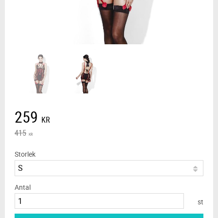
Nedsatt pris:
259
KR
Ordinarie pris:
415
KR
Storlek
Antal
st