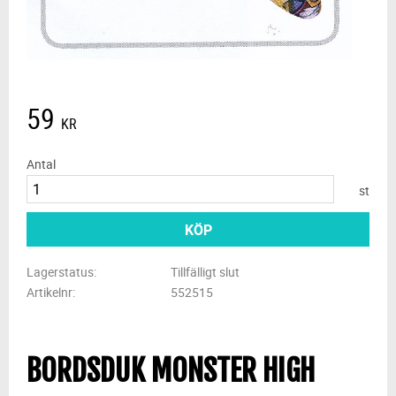
59
KR
Antal
st
KÖP
Lagerstatus
Tillfälligt slut
Artikelnr
552515
BORDSDUK MONSTER HIGH