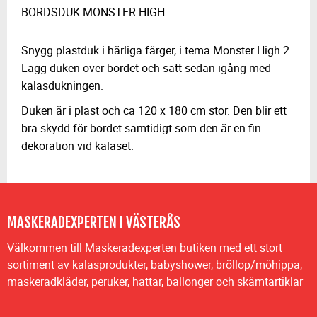
BORDSDUK MONSTER HIGH
Snygg plastduk i härliga färger, i tema Monster High 2.
Lägg duken över bordet och sätt sedan igång med
kalasdukningen.
Duken är i plast och ca 120 x 180 cm stor. Den blir ett
bra skydd för bordet samtidigt som den är en fin
dekoration vid kalaset.
MASKERADEXPERTEN I VÄSTERÅS
Välkommen till Maskeradexperten butiken med ett stort
sortiment av kalasprodukter, babyshower, bröllop/möhippa,
maskeradkläder, peruker, hattar, ballonger och skämtartiklar