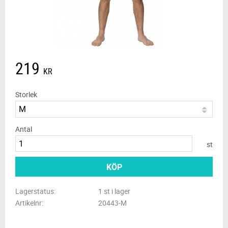
219
KR
Storlek
Antal
st
KÖP
Lagerstatus
1 st i lager
Artikelnr
20443-M