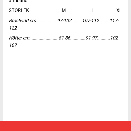
armband
STORLEK........................... M..................... L.................. XL
Bröstvidd cm................. 97-102.........107-112.........117-
122
Höfter cm........................ 81-86.............91-97...........102-
107
.