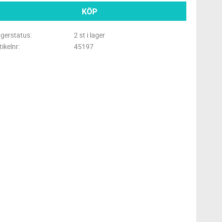
KÖP
gerstatus
2 st i lager
tikelnr
45197