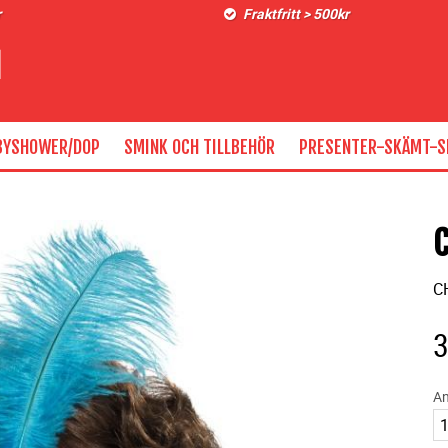
r
Fraktfritt > 500kr
BYSHOWER/DOP
SMINK OCH TILLBEHÖR
PRESENTER-SKÄMT-S
C
An