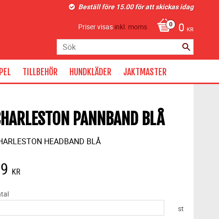
Beställ före 15.00 för att skickas idag
0
Priser visas
inkl. moms
KR
PEL
TILLBEHÖR
HUNDKLÄDER
JAKTMASTER
CHARLESTON PANNBAND BLÅ
HARLESTON HEADBAND BLÅ
39
KR
tal
st