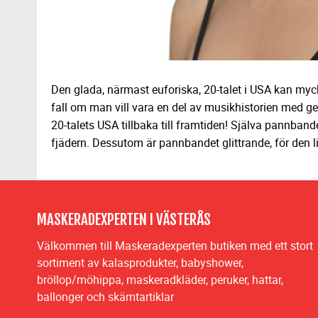
Den glada, närmast euforiska, 20-talet i USA kan mycke
fall om man vill vara en del av musikhistorien med g
20-talets USA tillbaka till framtiden! Själva pannbande
fjädern. Dessutom är pannbandet glittrande, för den l
MASKERADEXPERTEN I VÄSTERÅS
Välkommen till Maskeradexperten butiken med ett stort
sortiment av kalasprodukter, babyshower,
bröllop/möhippa, maskeradkläder, peruker, hattar,
ballonger och skämtartiklar