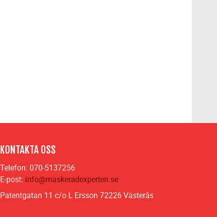
KONTAKTA OSS
Telefon: 070-5137256
E-post:
info@maskeradexperten.se
Patentgatan 11 c/o L Ersson 72226 Västerås