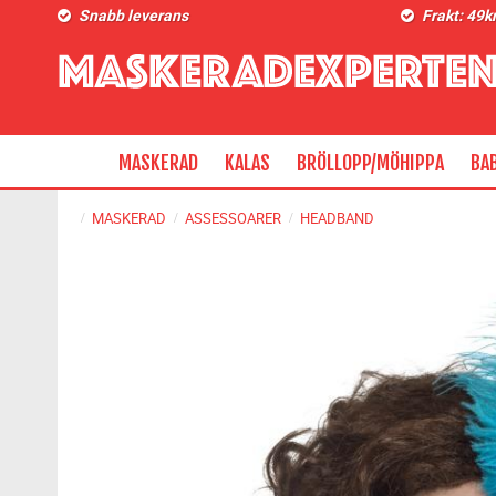
Snabb leverans
Frakt: 49k
MASKERAD
KALAS
BRÖLLOPP/MÖHIPPA
BA
MASKERAD
ASSESSOARER
HEADBAND