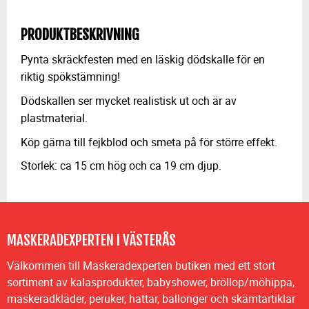
PRODUKTBESKRIVNING
Pynta skräckfesten med en läskig dödskalle för en
riktig spökstämning!
Dödskallen ser mycket realistisk ut och är av
plastmaterial.
Köp gärna till fejkblod och smeta på för större effekt.
Storlek: ca 15 cm hög och ca 19 cm djup.
MASKERADEXPERTEN I VÄSTERÅS
Välkommen till Maskeradexperten butiken med ett stort
sortiment av kalasprodukter, babyshower, bröllop/möhippa,
maskeradkläder, peruker, hattar, ballonger och skämtartiklar