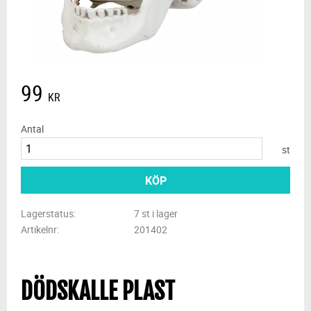
99
KR
Antal
st
KÖP
Lagerstatus
7 st i lager
Artikelnr
201402
DÖDSKALLE PLAST