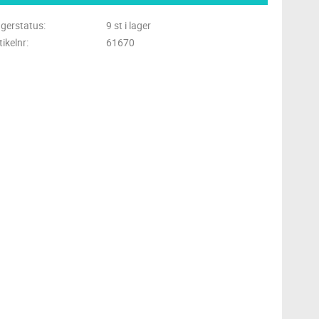
gerstatus
9 st i lager
tikelnr
61670