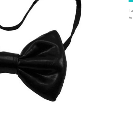
La
Ar