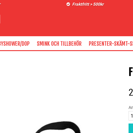
r
Fraktfritt > 500kr
BYSHOWER/DOP
SMINK OCH TILLBEHÖR
PRESENTER-SKÄMT-S
F
An