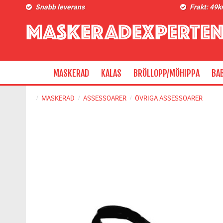
Snabb leverans
Frakt: 49k
MASKERAD
KALAS
BRÖLLOPP/MÖHIPPA
BA
MASKERAD
ASSESSOARER
ÖVRIGA ASSESSOARER