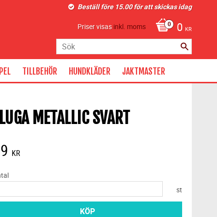
Beställ före 15.00 för att skickas idag
0
Priser visas
inkl. moms
KR
PEL
TILLBEHÖR
HUNDKLÄDER
JAKTMASTER
LUGA METALLIC SVART
29
KR
tal
st
KÖP