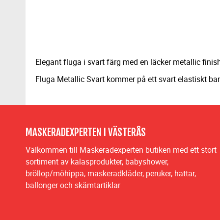
Elegant fluga i svart färg med en läcker metallic fini
Fluga Metallic Svart kommer på ett svart elastiskt ba
MASKERADEXPERTEN I VÄSTERÅS
Välkommen till Maskeradexperten butiken med ett stort
sortiment av kalasprodukter, babyshower,
bröllop/möhippa, maskeradkläder, peruker, hattar,
ballonger och skämtartiklar