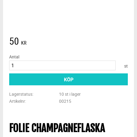
50
KR
Antal
st
KÖP
Lagerstatus
10 st i lager
Artikelnr
00215
FOLIE CHAMPAGNEFLASKA