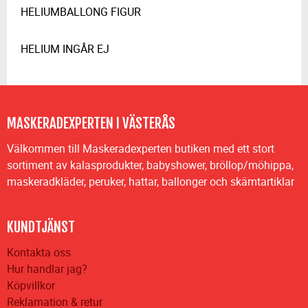
HELIUMBALLONG FIGUR
HELIUM INGÅR EJ
MASKERADEXPERTEN I VÄSTERÅS
Välkommen till Maskeradexperten butiken med ett stort
sortiment av kalasprodukter, babyshower, bröllop/möhippa,
maskeradkläder, peruker, hattar, ballonger och skämtartiklar
KUNDTJÄNST
Kontakta oss
Hur handlar jag?
Köpvillkor
Reklamation & retur