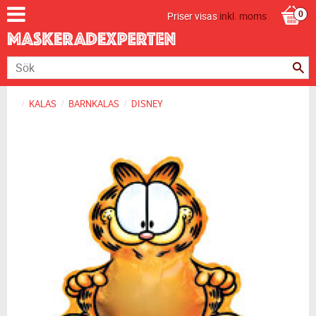
Priser visas
inkl. moms
KALAS
BARNKALAS
DISNEY