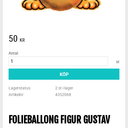
50
KR
Antal
st
KÖP
Lagerstatus
2 st i lager
Artikelnr
4352068
FOLIEBALLONG FIGUR GUSTAV