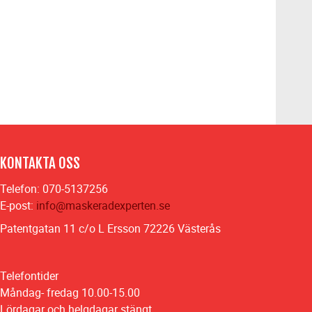
KONTAKTA OSS
Telefon: 070-5137256
E-post:
info@maskeradexperten.se
Patentgatan 11 c/o L Ersson 72226 Västerås
Telefontider
Måndag- fredag 10.00-15.00
Lördagar och helgdagar stängt