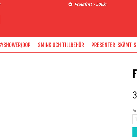
r
Fraktfritt > 500kr
BYSHOWER/DOP
SMINK OCH TILLBEHÖR
PRESENTER-SKÄMT-S
F
An