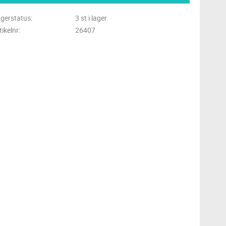
gerstatus
3 st i lager
tikelnr
26407