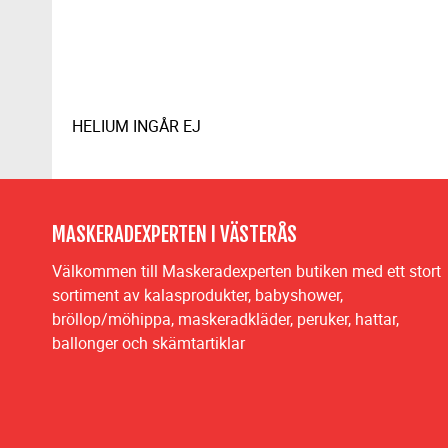
HELIUM INGÅR EJ
MASKERADEXPERTEN I VÄSTERÅS
Välkommen till Maskeradexperten butiken med ett stort
sortiment av kalasprodukter, babyshower,
bröllop/möhippa, maskeradkläder, peruker, hattar,
ballonger och skämtartiklar