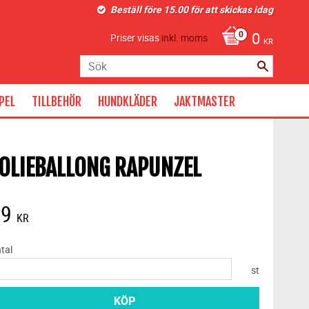
Beställ före 15.00 för att skickas idag
0
Priser visas
inkl. moms
KR
PEL
TILLBEHÖR
HUNDKLÄDER
JAKTMASTER
OLIEBALLONG RAPUNZEL
39
KR
tal
st
KÖP