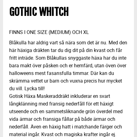
GOTHIC WHITCH
FINNS I ONE SIZE (MEDIUM) OCH XL
Blåkulla har aldrig vart så nära som det är nu. Med den
här häxiga dräkten tar du dig dit på din kvast och får
fritt inträde. Som Blåkullas snyggaste häxa har du inte
bara makt över påsken och er hemfärd, utan öven över
halloweens mest fasansfulla timmar. Där kan du
skrämma vettet ur barn och vuxna precis hur mycket
du vill. Lycka till!
Gotisk Häxa Maskeraddräkt inkluderar en svart
långklänning med fransig nederfåll för ett häxigt
utseende och en sammetsliknande grön överdel med
vida ärmar och fransiga fållar på både ärmar och
nederfåll. Även en häxig hatt i matchande färger och
material ingår. Kvast och magiska krafter ingår ej.