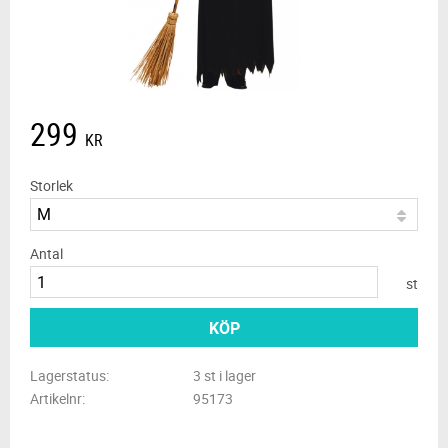
299
KR
Storlek
Antal
st
KÖP
Lagerstatus
3 st i lager
Artikelnr
95173