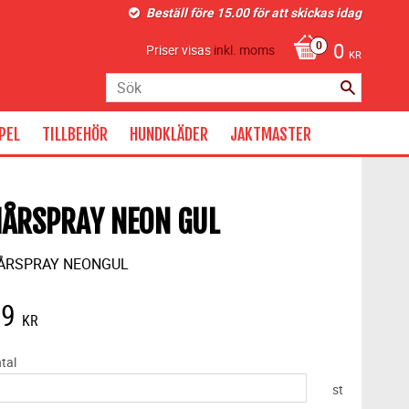
Beställ före 15.00 för att skickas idag
0
Priser visas
inkl. moms
KR
PEL
TILLBEHÖR
HUNDKLÄDER
JAKTMASTER
ÅRSPRAY NEON GUL
ÅRSPRAY NEONGUL
69
KR
tal
st