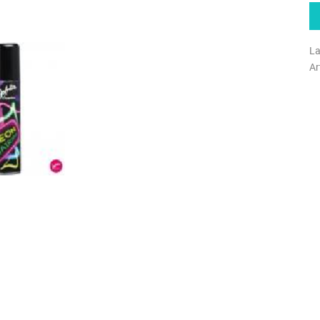
La
Ar