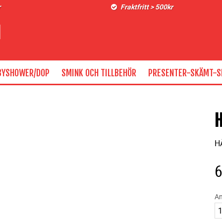
r
Fraktfritt > 500kr
BYSHOWER/DOP
SMINK OCH TILLBEHÖR
PRESENTER-SKÄMT-S
H
H
An