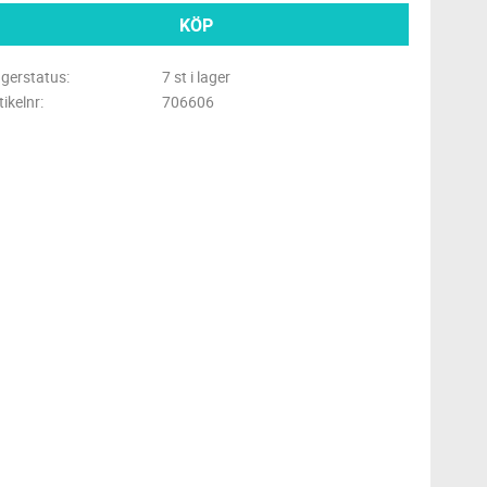
KÖP
gerstatus
7 st i lager
tikelnr
706606