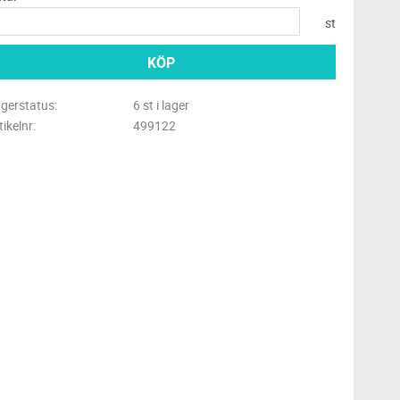
st
KÖP
gerstatus
6 st i lager
tikelnr
499122