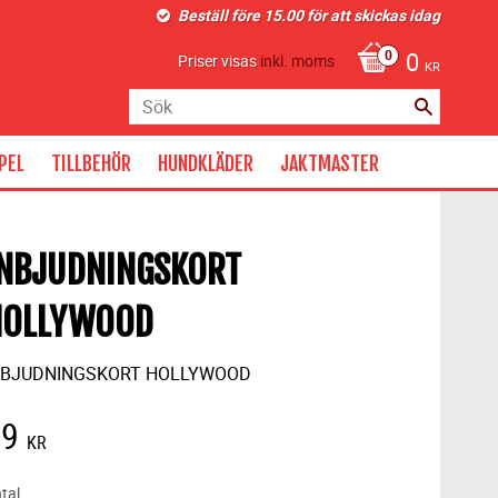
Beställ före 15.00 för att skickas idag
0
Priser visas
inkl. moms
KR
PEL
TILLBEHÖR
HUNDKLÄDER
JAKTMASTER
INBJUDNINGSKORT
HOLLYWOOD
NBJUDNINGSKORT HOLLYWOOD
49
KR
tal