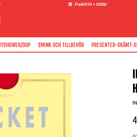
r
Fraktfritt > 500kr
BYSHOWER/DOP
SMINK OCH TILLBEHÖR
PRESENTER-SKÄMT-S
I
An