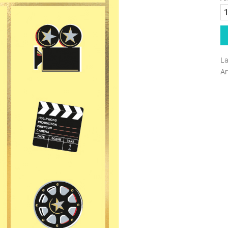
La
Ar