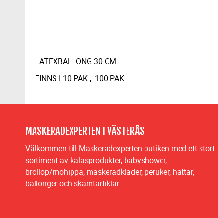
LATEXBALLONG 30 CM
FINNS I 10 PAK ,. 100 PAK
MASKERADEXPERTEN I VÄSTERÅS
Välkommen till Maskeradexperten butiken med ett stort
sortiment av kalasprodukter, babyshower,
bröllop/möhippa, maskeradkläder, peruker, hattar,
ballonger och skämtartiklar