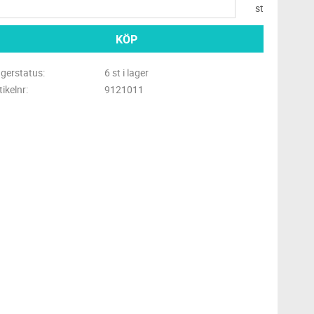
st
KÖP
gerstatus
6 st i lager
tikelnr
9121011