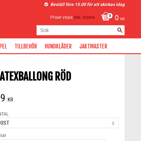
Beställ före 15.00 för att skickas idag
0
Priser visas
inkl. moms
KR
PEL
TILLBEHÖR
HUNDKLÄDER
JAKTMASTER
ATEXBALLONG RÖD
29
KR
NTAL
tal