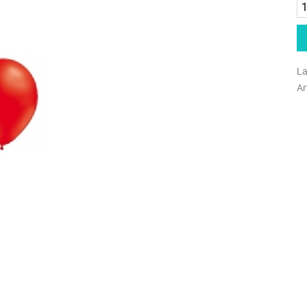
La
Ar