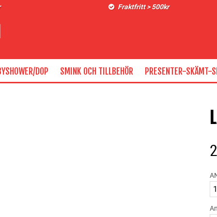
r
Fraktfritt > 500kr
BYSHOWER/DOP
SMINK OCH TILLBEHÖR
PRESENTER-SKÄMT-S
L
A
An