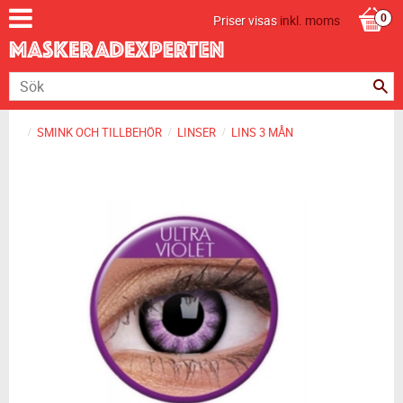
Priser visas
inkl. moms
SMINK OCH TILLBEHÖR
LINSER
LINS 3 MÅN