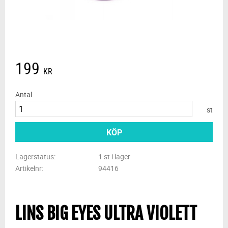
199
KR
Antal
st
KÖP
Lagerstatus
1 st i lager
Artikelnr
94416
LINS BIG EYES ULTRA VIOLETT