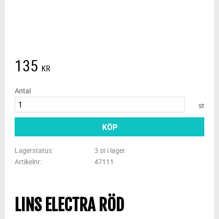
135
KR
Antal
st
KÖP
Lagerstatus
3 st i lager
Artikelnr
47111
LINS ELECTRA RÖD