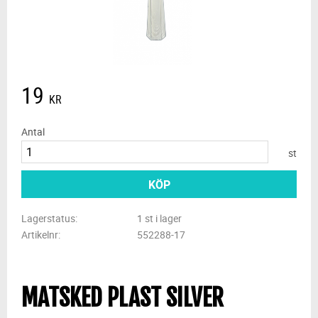
19
KR
Antal
st
KÖP
Lagerstatus
1 st i lager
Artikelnr
552288-17
MATSKED PLAST SILVER