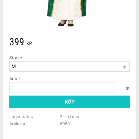
399
KR
Storlek
Antal
st
KÖP
Lagerstatus
2 st i lager
Artikelnr
80801