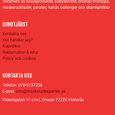
sortiment av kalasprodukter, babyshower, bröllop/möhippa,
maskeradkläder, peruker, hattar, ballonger och skämtartiklar
KUNDTJÄNST
Kontakta oss
Hur handlar jag?
Köpvillkor
Reklamation & retur
Policy och cookies
KONTAKTA OSS
Telefon: 070-5137256
E-post:
info@maskeradexperten.se
Patentgatan 11 c/o L Ersson 72226 Västerås