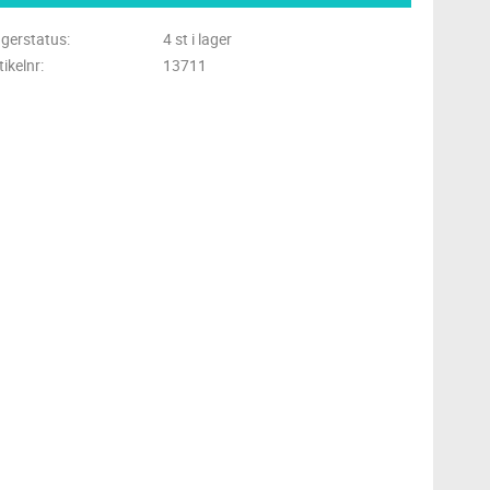
gerstatus
4 st i lager
tikelnr
13711