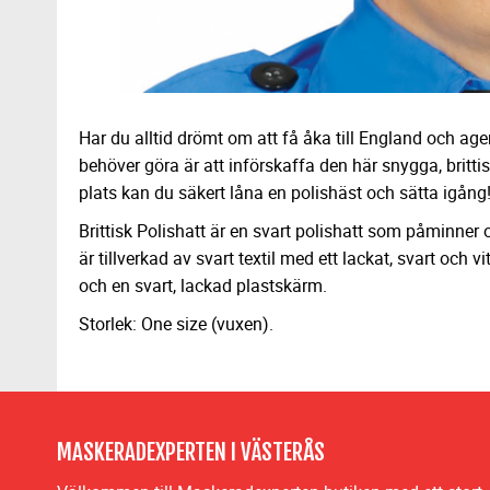
Har du alltid drömt om att få åka till England och a
behöver göra är att införskaffa den här snygga, brittis
plats kan du säkert låna en polishäst och sätta igång
Brittisk Polishatt är en svart polishatt som påminner 
är tillverkad av svart textil med ett lackat, svart och vi
och en svart, lackad plastskärm.
Storlek: One size (vuxen).
MASKERADEXPERTEN I VÄSTERÅS