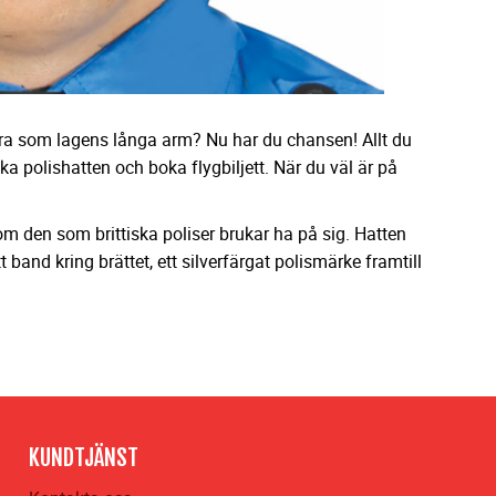
gera som lagens långa arm? Nu har du chansen! Allt du
ka polishatten och boka flygbiljett. När du väl är på
!
om den som brittiska poliser brukar ha på sig. Hatten
tt band kring brättet, ett silverfärgat polismärke framtill
KUNDTJÄNST