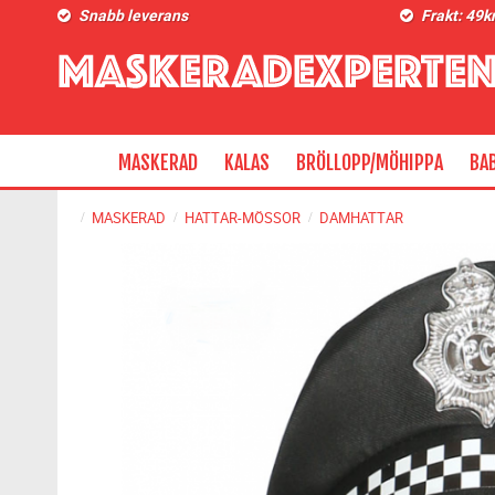
Snabb leverans
Frakt: 49k
MASKERAD
KALAS
BRÖLLOPP/MÖHIPPA
BA
MASKERAD
HATTAR-MÖSSOR
DAMHATTAR