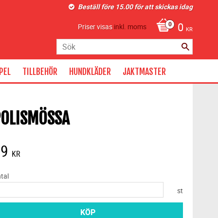
Beställ före 15.00 för att skickas idag
0
Priser visas
inkl. moms
KR
PEL
TILLBEHÖR
HUNDKLÄDER
JAKTMASTER
POLISMÖSSA
99
KR
tal
st
KÖP