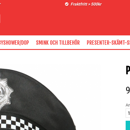
r
Fraktfritt > 500kr
BYSHOWER/DOP
SMINK OCH TILLBEHÖR
PRESENTER-SKÄMT-S
An