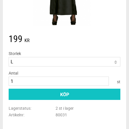
199
KR
Storlek
Antal
st
KÖP
Lagerstatus
2 st i lager
Artikelnr
80031