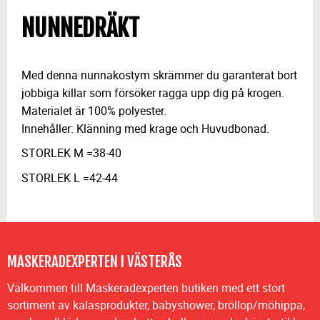
NUNNEDRÄKT
Med denna nunnakostym skrämmer du garanterat bort
jobbiga killar som försöker ragga upp dig på krogen.
Materialet är 100% polyester.
Innehåller: Klänning med krage och Huvudbonad.
STORLEK M =38-40
STORLEK L =42-44
MASKERADEXPERTEN I VÄSTERÅS
Välkommen till Maskeradexperten butiken med ett stort
sortiment av kalasprodukter, babyshower, bröllop/möhippa,