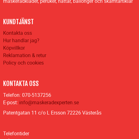
maskeradkläder, peruker, hattar, ballonger och skämtartiklar
KUNDTJÄNST
Kontakta oss
Hur handlar jag?
Köpvillkor
Reklamation & retur
Policy och cookies
KONTAKTA OSS
Telefon: 070-5137256
E-post:
info@maskeradexperten.se
Patentgatan 11 c/o L Ersson 72226 Västerås
Telefontider