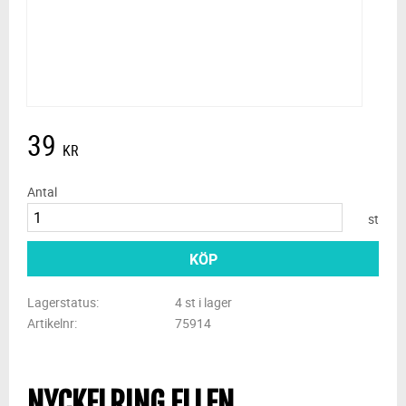
39
KR
Antal
st
KÖP
Lagerstatus
4 st i lager
Artikelnr
75914
NYCKELRING ELLEN