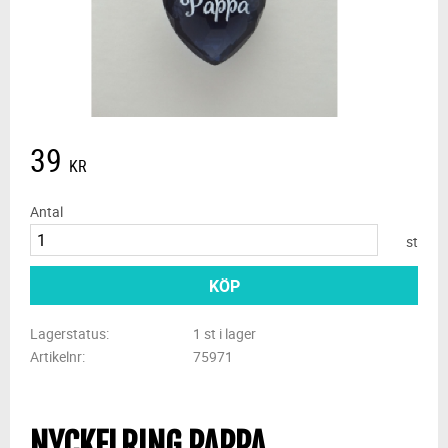
39
KR
Antal
st
KÖP
Lagerstatus
1 st i lager
Artikelnr
75971
NYCKELRING PAPPA