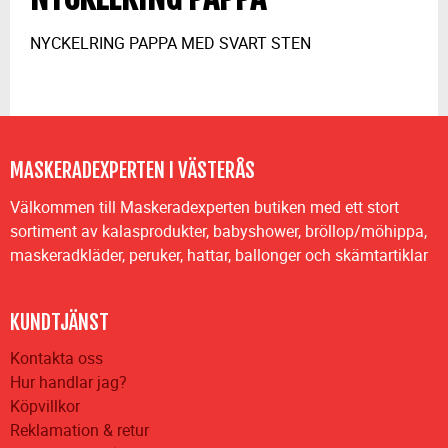
NYCKELRING PAPPA MED SVART STEN
MASKERADEXPERTEN I VÄSTERÅS
Välkommen till Maskeradexperten butiken med ett stort
sortiment av kalasprodukter, babyshower, bröllop/möhippa,
maskeradkläder, peruker, hattar, ballonger och skämtartiklar
KUNDTJÄNST
Kontakta oss
Hur handlar jag?
Köpvillkor
Reklamation & retur