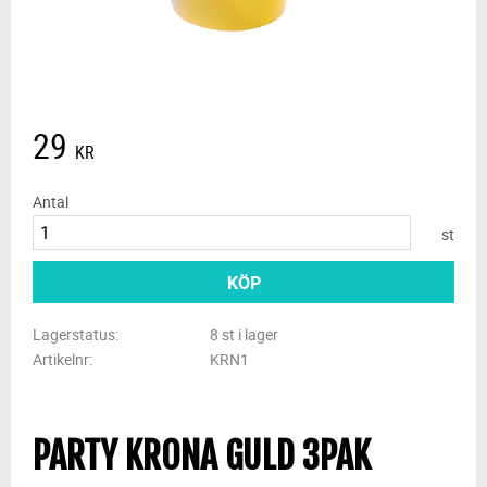
29
KR
Antal
st
KÖP
Lagerstatus
8 st i lager
Artikelnr
KRN1
PARTY KRONA GULD 3PAK