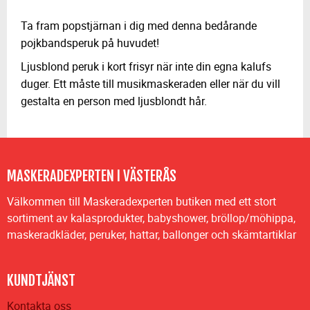
Ta fram popstjärnan i dig med denna bedårande
pojkbandsperuk på huvudet!
Ljusblond peruk i kort frisyr när inte din egna kalufs
duger. Ett måste till musikmaskeraden eller när du vill
gestalta en person med ljusblondt hår.
MASKERADEXPERTEN I VÄSTERÅS
Välkommen till Maskeradexperten butiken med ett stort
sortiment av kalasprodukter, babyshower, bröllop/möhippa,
maskeradkläder, peruker, hattar, ballonger och skämtartiklar
KUNDTJÄNST
Kontakta oss