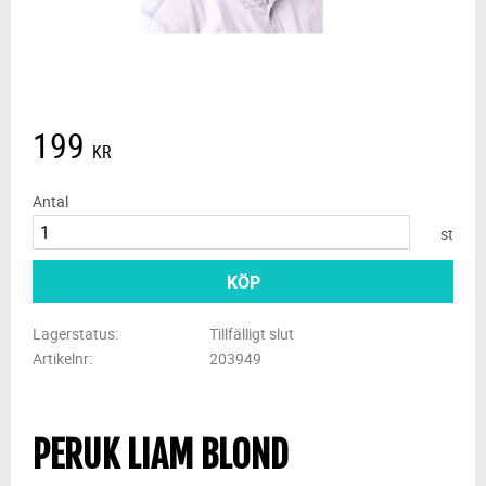
199
KR
Antal
st
KÖP
Lagerstatus
Tillfälligt slut
Artikelnr
203949
PERUK LIAM BLOND