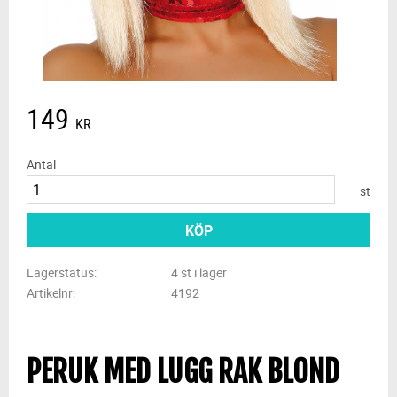
149
KR
Antal
st
KÖP
Lagerstatus
4 st i lager
Artikelnr
4192
PERUK MED LUGG RAK BLOND