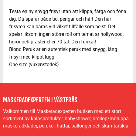
Testa en ny snygg frisyr utan att klippa, färga och föna
dig. Du sparar både tid, pengar och hår! Den här
frisyren kan bäras vid vilket tillfälle som helst. Det
spelar liksom ingen större roll om temat är hollywood,
horor och präster eller 70-tal. Den funkar!
Blond Peruk är en autentisk peruk med snygg, lång
frisyr med klippt lugg.
One size (vuxenstorlek).
MASKERADEXPERTEN I VÄSTERÅS
Välkommen till Maskeradexperten butiken med ett stort
sortiment av kalasprodukter, babyshower, bröllop/möhippa,
maskeradkläder, peruker, hattar, ballonger och skämtartiklar