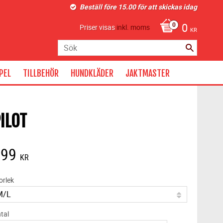
Beställ före 15.00 för att skickas idag
0
Priser visas
inkl. moms
KR
PEL
TILLBEHÖR
HUNDKLÄDER
JAKTMASTER
ILOT
399
KR
orlek
tal