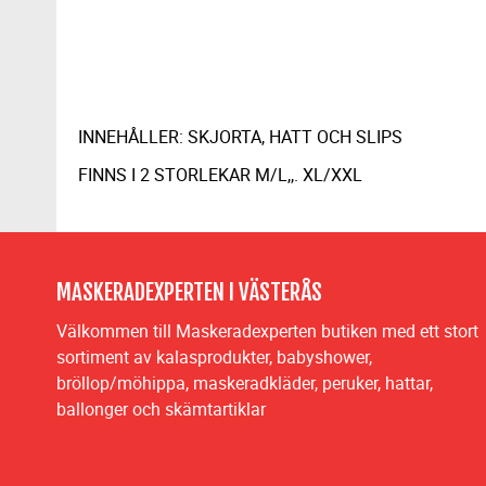
INNEHÅLLER: SKJORTA, HATT OCH SLIPS
FINNS I 2 STORLEKAR M/L,,. XL/XXL
MASKERADEXPERTEN I VÄSTERÅS
Välkommen till Maskeradexperten butiken med ett stort
sortiment av kalasprodukter, babyshower,
bröllop/möhippa, maskeradkläder, peruker, hattar,
ballonger och skämtartiklar