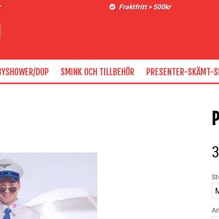
r
Fraktfritt > 500kr
BYSHOWER/DOP
SMINK OCH TILLBEHÖR
PRESENTER-SKÄMT-S
P
St
An