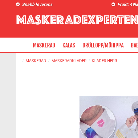
Snabb leverans
Frakt: 49k
MASKERAD
KALAS
BRÖLLOPP/MÖHIPPA
BA
MASKERAD
MASKERADKLÄDER
KLÄDER HERR