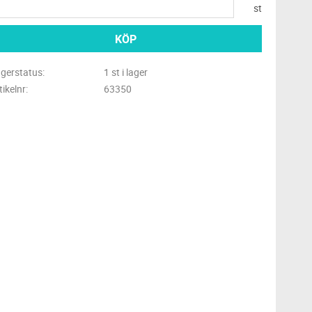
st
KÖP
gerstatus
1 st i lager
tikelnr
63350