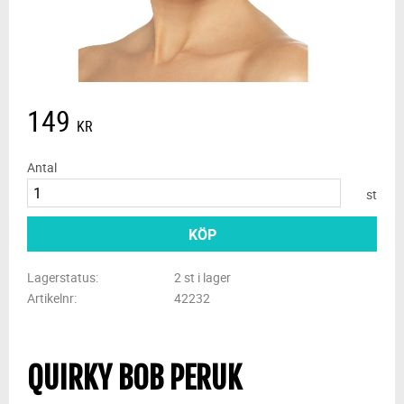
149
KR
Antal
st
KÖP
Lagerstatus
2 st i lager
Artikelnr
42232
QUIRKY BOB PERUK