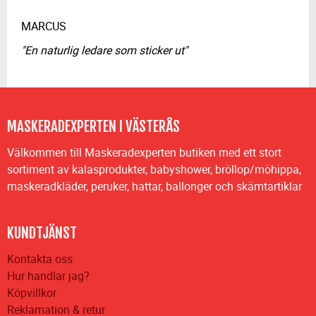
MARCUS
"En naturlig ledare som sticker ut"
MASKERADEXPERTEN I VÄSTERÅS
Välkommen till Maskeradexperten butiken med ett stort
sortiment av kalasprodukter, babyshower, bröllop/möhippa,
maskeradkläder, peruker, hattar, ballonger och skämtartiklar
KUNDTJÄNST
Kontakta oss
Hur handlar jag?
Köpvillkor
Reklamation & retur