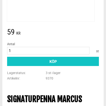
59
KR
Antal
st
KÖP
Lagerstatus
3 st i lager
Artikelnr
9370
SIGNATURPENNA MARCUS