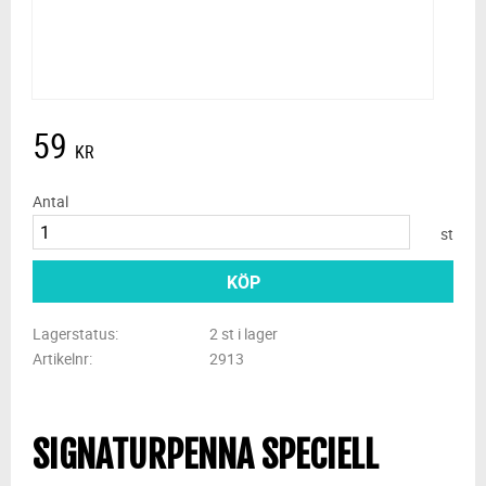
59
KR
Antal
st
KÖP
Lagerstatus
2 st i lager
Artikelnr
2913
SIGNATURPENNA SPECIELL