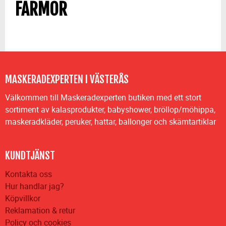
FARMOR
MASKERADEXPERTEN I VÄSTERÅS
Välkommen till Maskeradexperten butiken med ett stort
sortiment av kalasprodukter, babyshower, bröllop/möhippa,
maskeradkläder, peruker, hattar, ballonger och skämtartiklar
KUNDTJÄNST
Kontakta oss
Hur handlar jag?
Köpvillkor
Reklamation & retur
Policy och cookies