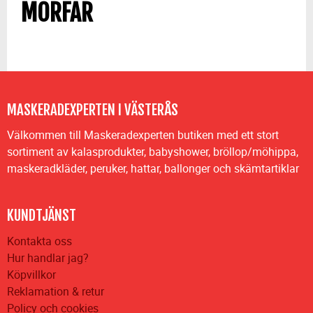
MORFAR
MASKERADEXPERTEN I VÄSTERÅS
Välkommen till Maskeradexperten butiken med ett stort
sortiment av kalasprodukter, babyshower, bröllop/möhippa,
maskeradkläder, peruker, hattar, ballonger och skämtartiklar
KUNDTJÄNST
Kontakta oss
Hur handlar jag?
Köpvillkor
Reklamation & retur
Policy och cookies