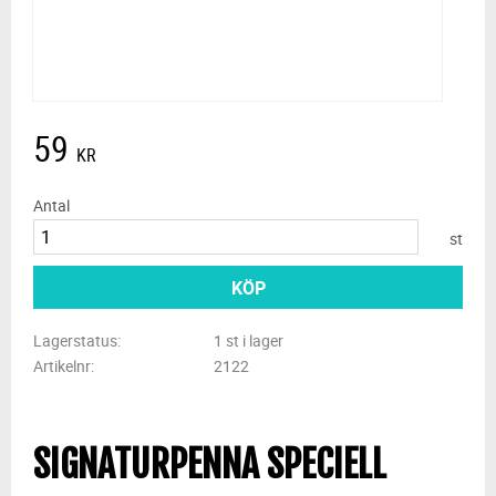
59
KR
Antal
st
KÖP
Lagerstatus
1 st i lager
Artikelnr
2122
SIGNATURPENNA SPECIELL