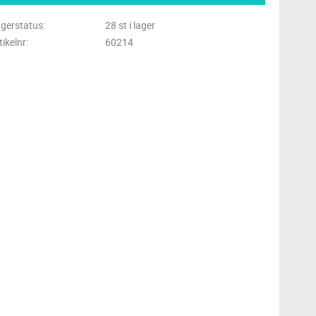
gerstatus
28 st i lager
tikelnr
60214