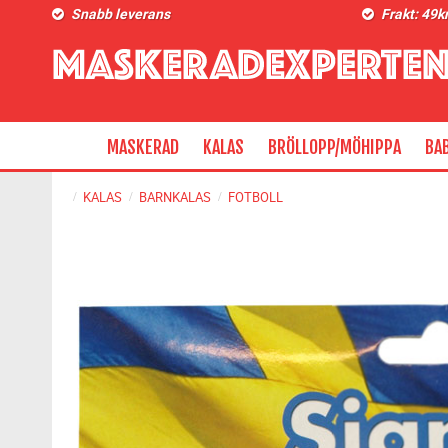
Snabb leverans
Frakt: 49k
MASKERAD
KALAS
BRÖLLOPP/MÖHIPPA
BA
KALAS
BARNKALAS
FOTBOLL