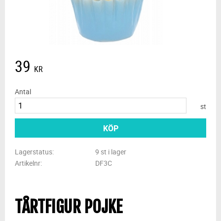
39
KR
Antal
st
KÖP
Lagerstatus
9 st i lager
Artikelnr
DF3C
TÅRTFIGUR POJKE