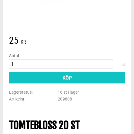
25
KR
Antal
st
KÖP
Lagerstatus
16 st i lager
Artikelnr
209808
TOMTEBLOSS 20 ST