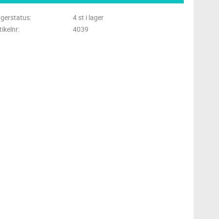
gerstatus
4 st i lager
tikelnr
4039