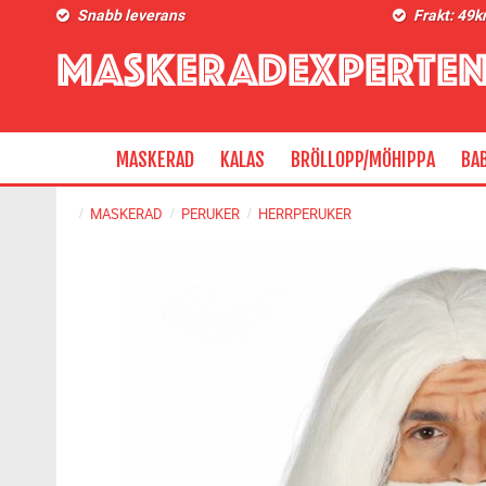
Snabb leverans
Frakt: 49k
MASKERAD
KALAS
BRÖLLOPP/MÖHIPPA
BA
MASKERAD
PERUKER
HERRPERUKER