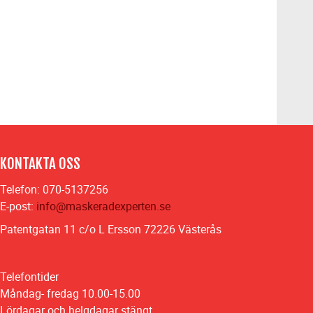
KONTAKTA OSS
Telefon: 070-5137256
E-post:
info@maskeradexperten.se
Patentgatan 11 c/o L Ersson 72226 Västerås
Telefontider
Måndag- fredag 10.00-15.00
Lördagar och helgdagar stängt