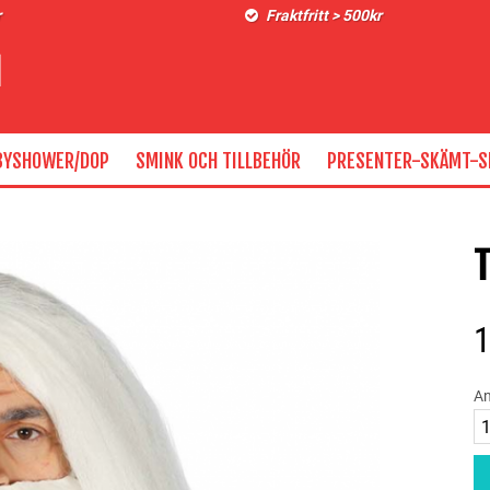
r
Fraktfritt > 500kr
BYSHOWER/DOP
SMINK OCH TILLBEHÖR
PRESENTER-SKÄMT-S
T
An