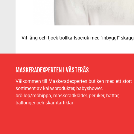
Vit lång och tjock trollkarlsperuk med "inbyggt" skäg
MASKERADEXPERTEN I VÄSTERÅS
Välkommen till Maskeradexperten butiken med ett stort
sortiment av kalasprodukter, babyshower,
bröllop/möhippa, maskeradkläder, peruker, hattar,
ballonger och skämtartiklar