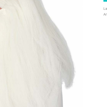
La
Ar