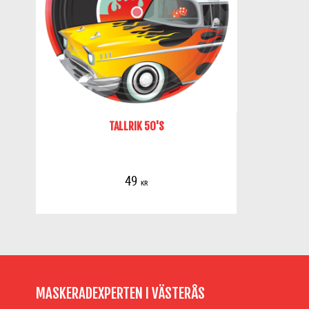
TALLRIK 50'S
49
KR
MASKERADEXPERTEN I VÄSTERÅS