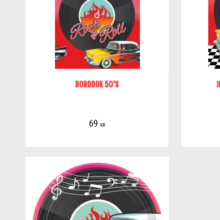
BORDDUK 50'S
I
69
KR