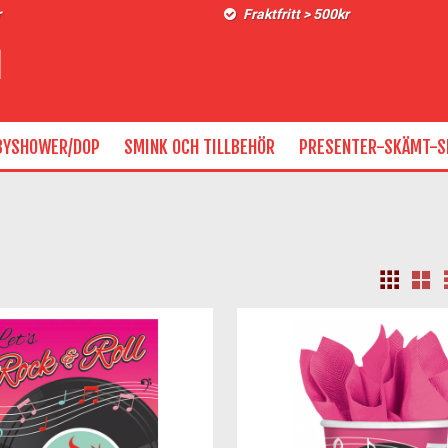
r
Fraktfritt > 500kr
BYSHOWER/DOP
SMINK OCH TILLBEHÖR
PRESENTER-SKÄMT-S