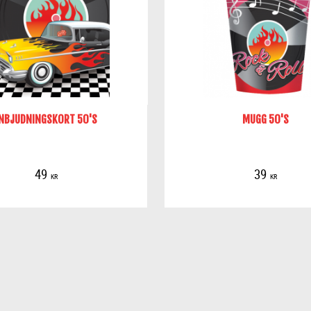
NBJUDNINGSKORT 50'S
MUGG 50'S
49
39
KR
KR