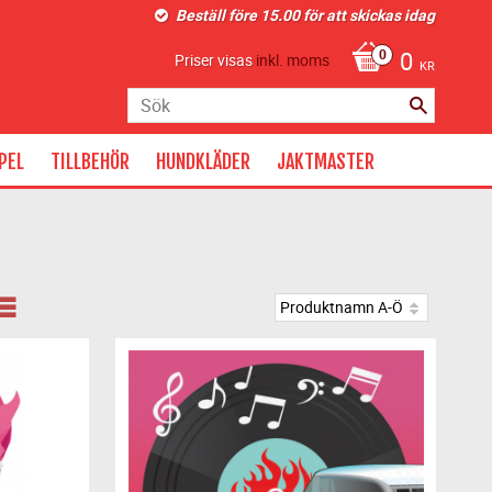
Beställ före 15.00 för att skickas idag
0
Priser visas
inkl. moms
KR
PEL
TILLBEHÖR
HUNDKLÄDER
JAKTMASTER