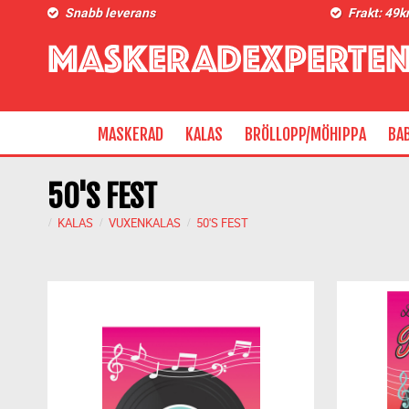
Snabb leverans
Frakt: 49k
MASKERAD
KALAS
BRÖLLOPP/MÖHIPPA
BA
50'S FEST
KALAS
VUXENKALAS
50'S FEST