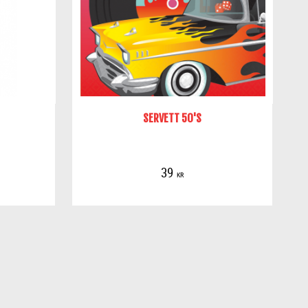
SERVETT 50'S
39
KR